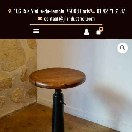
Aller
au
106 Rue Vieille-du-Temple, 75003 Paris
01 42 71 61 37
contenu
contact@jl-industriel.com
0
Panier