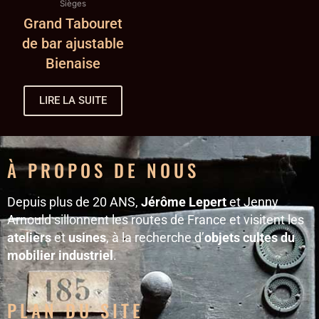
Sièges
Grand Tabouret
de bar ajustable
Bienaise
LIRE LA SUITE
À PROPOS DE NOUS
Depuis plus de 20 ANS,
Jérôme Lepert
et Jenny
Arnould sillonnent les routes de France et visitent les
ateliers
et
usines
, à la recherche d’
objets cultes du
mobilier industriel
.
PLAN DU SITE