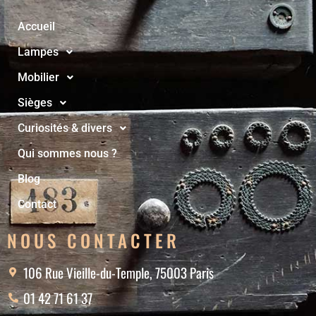
Accueil
Lampes
Mobilier
Sièges
Curiosités & divers
Qui sommes nous ?
Blog
Contact
NOUS CONTACTER
106 Rue Vieille-du-Temple, 75003 Paris
01 42 71 61 37