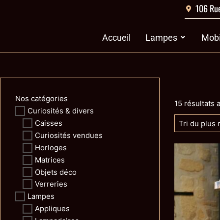
Aller
106 Rue
au
contenu
Ouvrir Lamp
Accueil
Lampes
Mobi
Nos catégories
15 résultats 
Curiosités & divers
Caisses
Curiosités vendues
Horloges
Matrices
Objets déco
Verreries
Lampes
Appliques