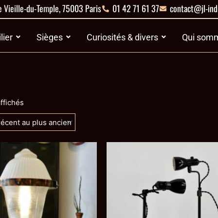
 Vieille-du-Temple, 75003 Paris
01 42 71 61 37
contact@jl-ind
es
Ouvrir Mobilier
Ouvrir Sièges
Ouvrir Curiosités 
lier
Sièges
Curiosités & divers
Qui somm
Trié
du
affichés
plus
récent
au
plus
ancien