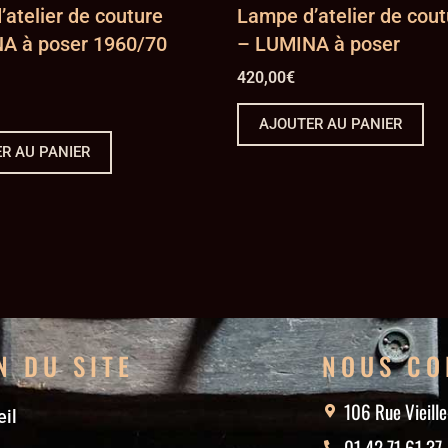
atelier de couture
Lampe d’atelier de cout
A à poser 1960/70
– LUMINA à poser
420,00
€
AJOUTER AU PANIER
R AU PANIER
N DU SITE
NOUS CO
106 Rue Vieill
il
01 42 71 61 37