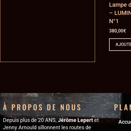
Lampe d’
– LUMIN
N°1
380,00
€
AJOUTE
À PROPOS DE NOUS
PLA
Depuis plus de 20 ANS,
Jérôme Lepert
et
Accue
Jenny Arnould sillonnent les routes de