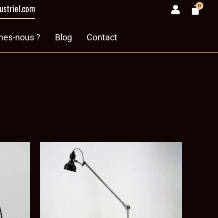
ustriel.com
0
Panie
& divers
es-nous ?
Blog
Contact