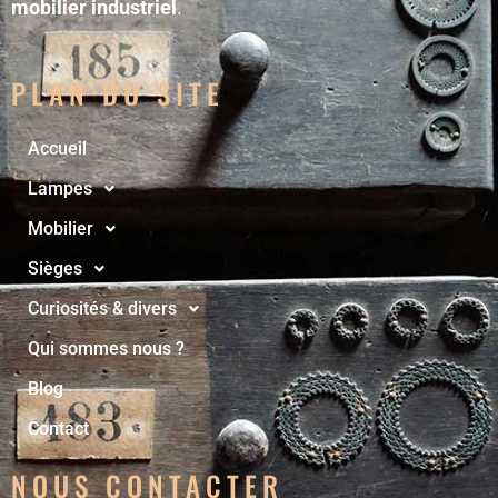
mobilier industriel
.
PLAN DU SITE
Accueil
Lampes
Mobilier
Sièges
Curiosités & divers
Qui sommes nous ?
Blog
Contact
NOUS CONTACTER