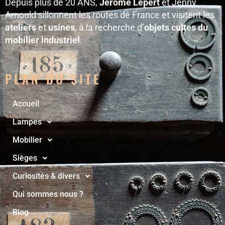
Depuis plus de 20 ANS,
Jérôme Lepert
et Jenny
Arnould sillonnent les routes de France et visitent les
ateliers
et
usines
, à la recherche d’
objets cultes du
mobilier industriel
.
PLAN DU SITE
Accueil
Lampes
Mobilier
Sièges
Curiosités & divers
Qui sommes nous ?
Blog