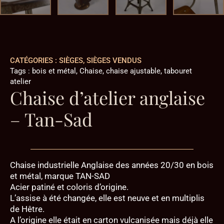
CATÉGORIES :
SIÈGES
,
SIÈGES VENDUS
Tags :
bois et métal
,
Chaise
,
chaise ajustable
,
tabouret
atelier
Chaise d’atelier anglaise
– Tan-Sad
Chaise industrielle Anglaise des années 20/30 en bois
et métal, marque TAN-SAD
Acier patiné et coloris d’origine.
L’assise à été changée, elle est neuve et en multiplis
de Hêtre.
A l’origine elle était en carton vulcanisée mais déjà elle