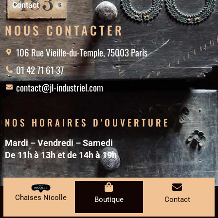
Contact
NOUS CONTACTER
106 Rue Vieille-du-Temple, 75003 Paris
01 42 71 61 37
contact@jl-industriel.com
NOS HORAIRES D'OUVERTURE
Mardi – Vendredi – Samedi
De 11h à 13h et de 14h à 19h
© Jérôme Lepert Mobilier Industriel 2026 - Réalisé par
Chaises Nicolle
Boutique
Contact
GooPlus
-
Mentions Légales
-
CGV