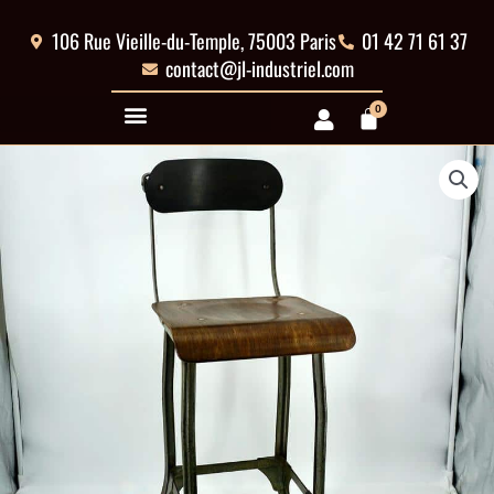
Aller
au
106 Rue Vieille-du-Temple, 75003 Paris
01 42 71 61 37
contenu
contact@jl-industriel.com
0
Panier