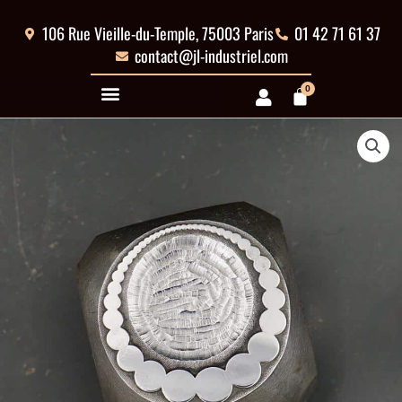
Aller
au
106 Rue Vieille-du-Temple, 75003 Paris
01 42 71 61 37
contenu
contact@jl-industriel.com
0
Panier