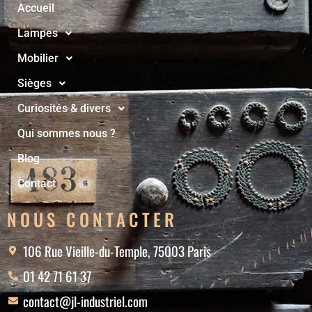
Accueil
Lampes
Mobilier
Sièges
Curiosités & divers
Qui sommes nous ?
Blog
Contact
NOUS CONTACTER
106 Rue Vieille-du-Temple, 75003 Paris
01 42 71 61 37
contact@jl-industriel.com