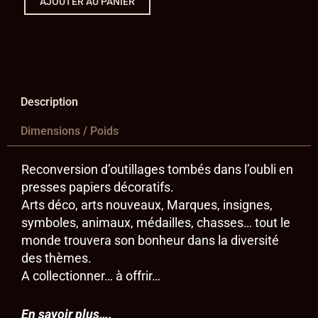
AJOUTER AU PANIER
Bijouterie
-
Boucle
d'oreille
Description
Dimensions / Poids
Reconversion d’outillages tombés dans l’oubli en
presses papiers décoratifs.
Arts déco, arts nouveaux, Marques, insignes,
symboles, animaux, médailles, chasses… tout le
monde trouvera son bonheur dans la diversité
des thèmes.
A collectionner… à offrir…
En savoir plus….