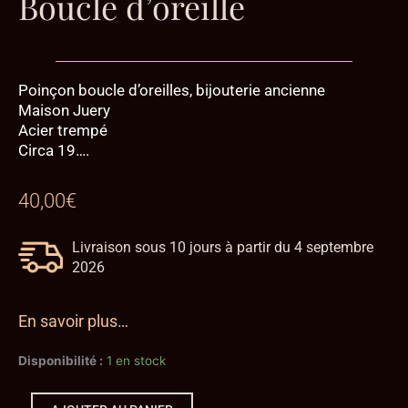
Boucle d’oreille
Poinçon boucle d’oreilles, bijouterie ancienne
Maison Juery
Acier trempé
Circa 19….
40,00
€
Livraison sous 10 jours à partir du 4 septembre
2026
En savoir plus…
quantité
Disponibilité :
1 en stock
de
Poinçon
-