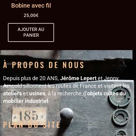
Bobine avec fil
25,00
€
AJOUTER AU
PANIER
À PROPOS DE NOUS
Depuis plus de 20 ANS,
Jérôme Lepert
et Jenny
Arnould sillonnent les routes de France et visitent les
ateliers
et
usines
, à la recherche d’
objets cultes du
mobilier industriel
.
PLAN DU SITE