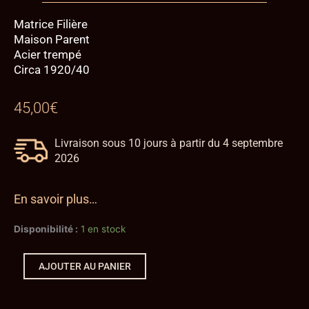
Matrice Filière
Maison Parent
Acier trempé
Circa 1920/40
45,00
€
Livraison sous 10 jours à partir du 4 septembre
2026
En savoir plus…
quantité
Disponibilité :
1 en stock
de
Matrice
-
AJOUTER AU PANIER
Outil
-
Filière