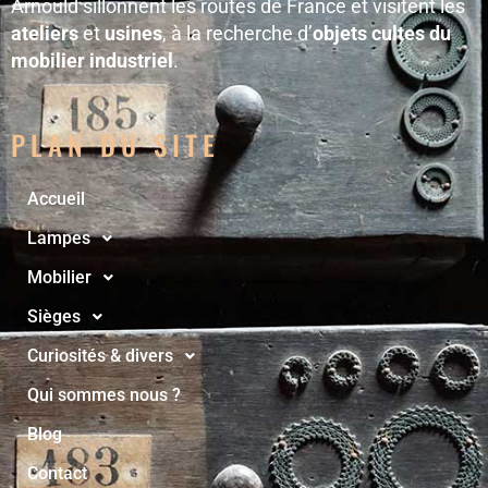
Arnould sillonnent les routes de France et visitent les
ateliers
et
usines
, à la recherche d’
objets cultes du
mobilier industriel
.
PLAN DU SITE
Accueil
Lampes
Mobilier
Sièges
Curiosités & divers
Qui sommes nous ?
Blog
Contact