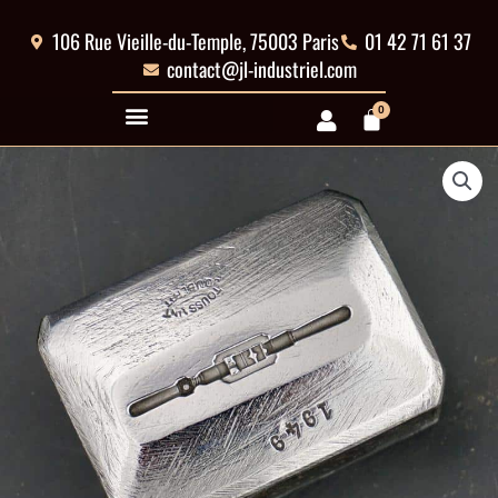
Aller
au
106 Rue Vieille-du-Temple, 75003 Paris
01 42 71 61 37
contenu
contact@jl-industriel.com
0
Panier