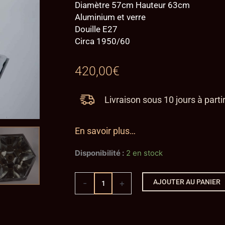
Diamètre 57cm Hauteur 63cm
Aluminium et verre
Douille E27
Circa 1950/60
420,00
€
Livraison sous 10 jours à part
En savoir plus…
quantité
Disponibilité :
2 en stock
de
Suspension
Industrielle
-
+
AJOUTER AU PANIER
"CUBIQUE"
Grande