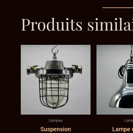
Produits simila
Lampes
Lam
Suspension
Lampe d