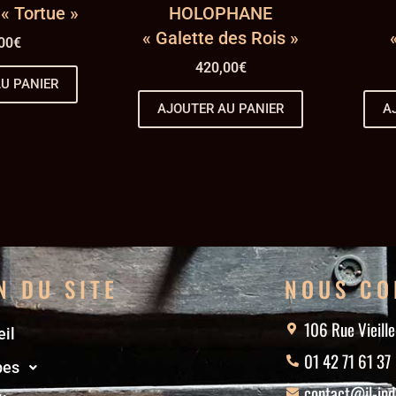
« Tortue »
HOLOPHANE
« Galette des Rois »
00
€
420,00
€
U PANIER
AJOUTER AU PANIER
A
N DU SITE
NOUS CO
106 Rue Vieill
il
01 42 71 61 37
pes
contact@jl-ind