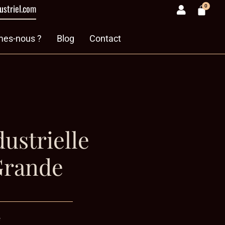
ustriel.com
0
Panie
& divers
es-nous ?
Blog
Contact
ustrielle
Grande
e