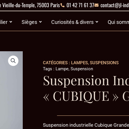
 Vieille-du-Temple, 75003 Paris
01 42 71 61 37
contact@jl-ind
es
Ouvrir Mobilier
Ouvrir Sièges
Ouvrir Curiosités 
lier
Sièges
Curiosités & divers
Qui somm
CATÉGORIES :
LAMPES
,
SUSPENSIONS
Tags :
Lampe
,
Suspension
Suspension Ind
« CUBIQUE » 
Suspension industrielle Cubique Grand