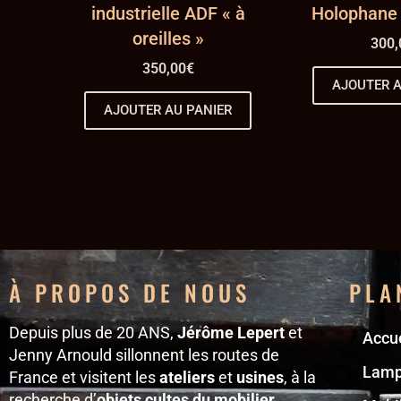
industrielle ADF « à
Holophane 
oreilles »
300,
350,00
€
AJOUTER A
AJOUTER AU PANIER
À PROPOS DE NOUS
PLA
Depuis plus de 20 ANS,
Jérôme Lepert
et
Accue
Jenny Arnould sillonnent les routes de
Lam
France et visitent les
ateliers
et
usines
, à la
recherche d’
objets cultes du mobilier