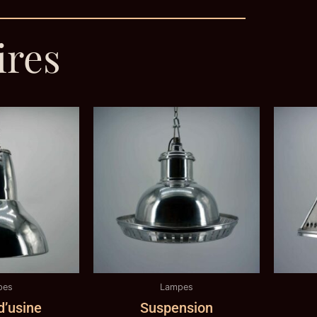
ires
pes
Lampes
’usine
Suspension