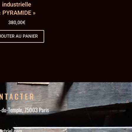
industrielle
« PYRAMIDE »
380,00
€
JOUTER AU PANIER
NTACTER
e-du-Temple, 75003 Paris
ustriel.com