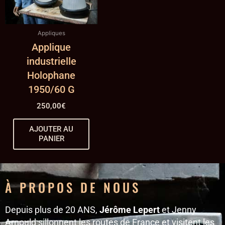
Appliques
Applique
industrielle
Holophane
1950/60 G
250,00
€
AJOUTER AU
PANIER
À PROPOS DE NOUS
Depuis plus de 20 ANS,
Jérôme Lepert
et Jenny
Arnould sillonnent les routes de France et visitent les