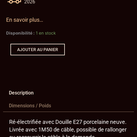
2026
En savoir plus…
quantité
Disponibilité :
1 en stock
de
Suspension
Holophane
AJOUTER AU PANIER
1920
Petite
Description
Dimensions / Poids
Ré-électrifiée avec Douille E27 porcelaine neuve.
Livrée avec 1M50 de câble, possible de rallonger