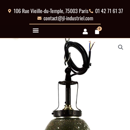
Aller
au
106 Rue Vieille-du-Temple, 75003 Paris
01 42 71 61 37
contenu
contact@jl-industriel.com
0
Panier