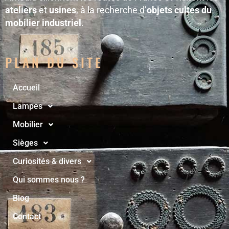
ateliers
et
usines
, à la recherche d’
objets cultes du
mobilier industriel
.
PLAN DU SITE
Accueil
Lampes
Mobilier
Sièges
Curiosités & divers
Qui sommes nous ?
Blog
Contact