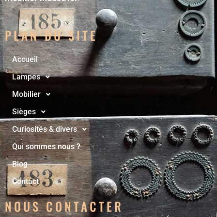
PLAN DU SITE
Accueil
Lampes
Mobilier
Sièges
Curiosités & divers
Qui sommes nous ?
Blog
Contact
NOUS CONTACTER