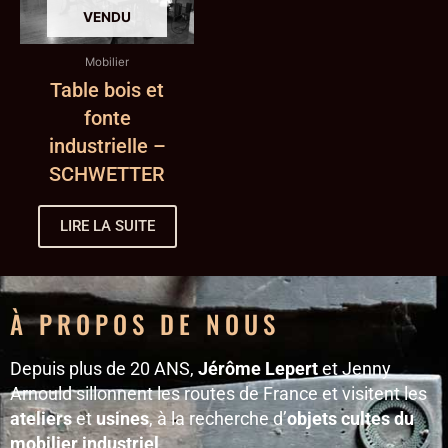
Mobilier
Table bois et
fonte
industrielle –
SCHWETTER
LIRE LA SUITE
À PROPOS DE NOUS
Depuis plus de 20 ANS,
Jérôme Lepert
et Jenny
Arnould sillonnent les routes de France et visitent les
ateliers
et
usines
, à la recherche d’
objets cultes du
mobilier industriel
.