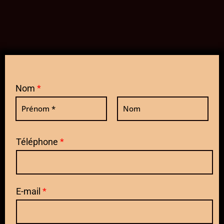
Nom
*
P
N
r
o
Téléphone
*
é
m
n
o
m
E-mail
*