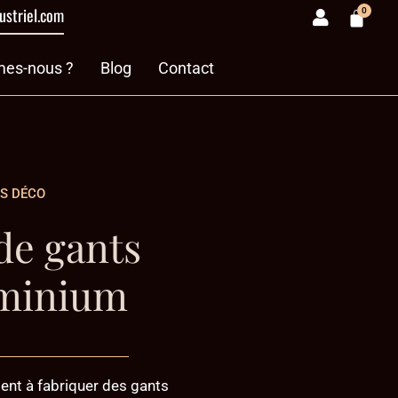
ustriel.com
0
Panie
& divers
es-nous ?
Blog
Contact
S DÉCO
de gants
uminium
ent à fabriquer des gants