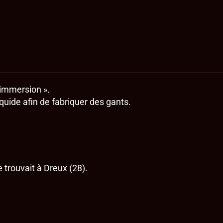
Fonte
d'aluminium
’immersion ».
quide afin de fabriquer des gants.
 trouvait à Dreux (28).