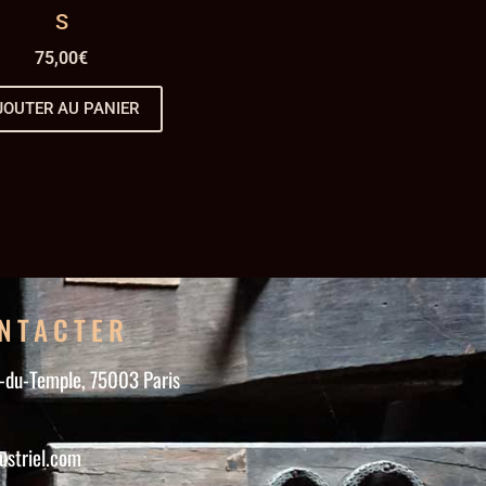
S
75,00
€
JOUTER AU PANIER
NTACTER
e-du-Temple, 75003 Paris
ustriel.com