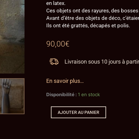
en latex.
Ces objets ont des rayures, des bosses 
Avant d’être des objets de déco, c’étaien
Ils ont été grattés, décapés et polis.
90,00
€
Livraison sous 10 jours à part
En savoir plus…
quantité
Disponibilité :
1 en stock
de
Ancien
moule
AJOUTER AU PANIER
de
gants
en