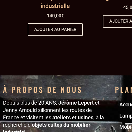
industrielle
45,
140,00
€
AJOUTER A
AJOUTER AU PANIER
À PROPOS DE NOUS
PLA
Depuis plus de 20 ANS,
Jérôme Lepert
et
Accue
Jenny Arnould sillonnent les routes de
Lam
France et visitent les
ateliers
et
usines
, à la
recherche d’
objets cultes du mobilier
Mobil