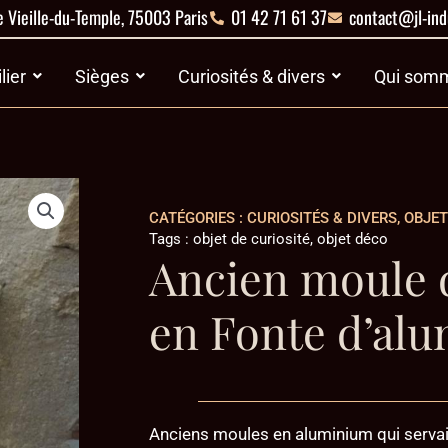
 Vieille-du-Temple, 75003 Paris
01 42 71 61 37
contact@jl-ind
es
Ouvrir Mobilier
Ouvrir Sièges
Ouvrir Curiosités 
lier
Sièges
Curiosités & divers
Qui somm
CATÉGORIES :
CURIOSITÉS & DIVERS
,
OBJET
Tags :
objet de curiosité
,
objet déco
Ancien moule 
en Fonte d’al
Anciens moules en aluminium qui servai