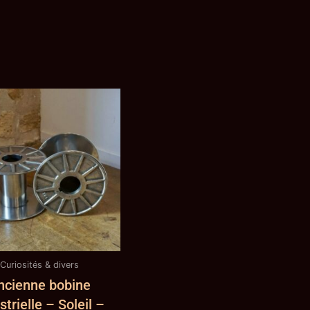
Curiosités & divers
ncienne bobine
strielle – Soleil –