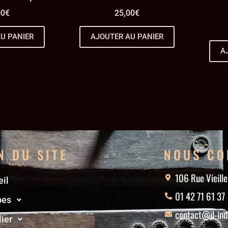
00
€
25,00
€
U PANIER
AJOUTER AU PANIER
A
N DU SITE
NOUS CO
106 Rue Vieill
il
01 42 71 61 37
pes
contact@jl-ind
ier