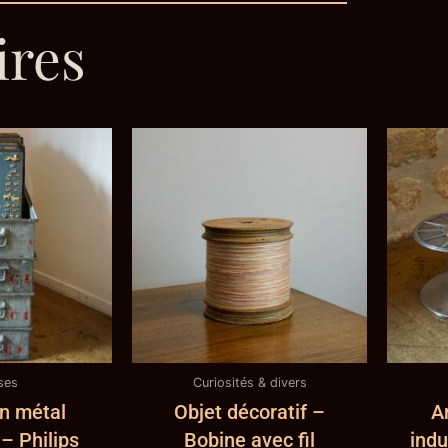
ires
ses
Curiosités & divers
n métal
Objet décoratif –
A
– Philips
Bobine avec fil
indu