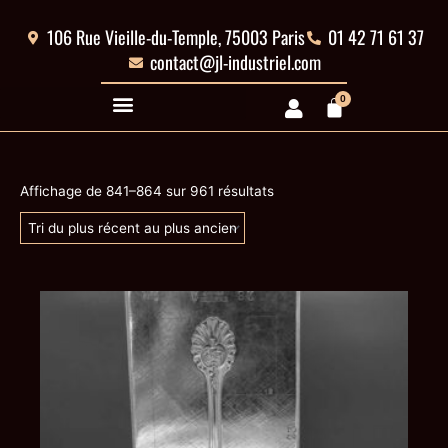
Aller
au
106 Rue Vieille-du-Temple, 75003 Paris
01 42 71 61 37
contenu
contact@jl-industriel.com
0
Panier
Trié
du
Affichage de 841–864 sur 961 résultats
plus
récent
au
plus
ancien