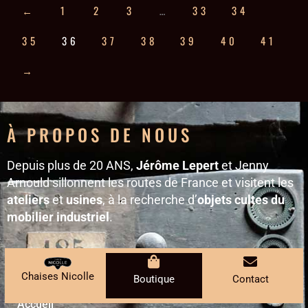
←
1
2
3
…
33
34
35
36
37
38
39
40
41
→
À PROPOS DE NOUS
Depuis plus de 20 ANS,
Jérôme Lepert
et Jenny
Arnould sillonnent les routes de France et visitent les
ateliers
et
usines
, à la recherche d’
objets cultes du
mobilier industriel
.
PLAN DU SITE
Chaises Nicolle
Boutique
Contact
Accueil