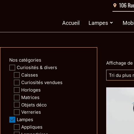
Aller
106 Rue
au
contenu
Ouvrir Lamp
Accueil
Lampes
Mobi
Nos catégories
Affichage de
Curiosités & divers
Caisses
Curiosités vendues
Horloges
Matrices
Objets déco
Verreries
Lampes
Appliques