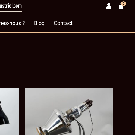
ustriel.com
0
Panie
& divers
es-nous ?
Blog
Contact