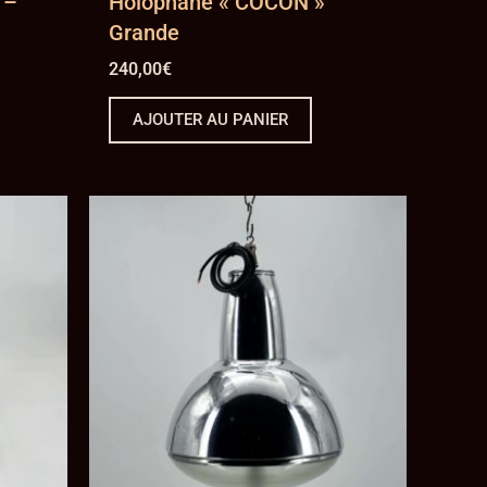
 –
Holophane « COCON »
Grande
240,00
€
AJOUTER AU PANIER