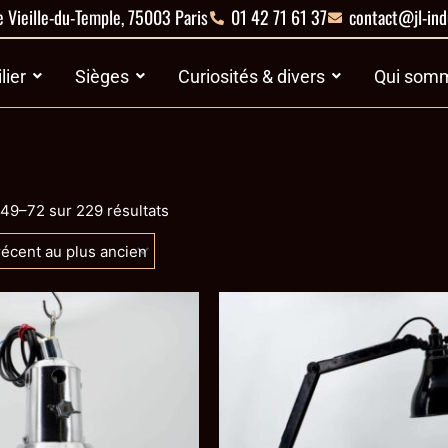
 Vieille-du-Temple, 75003 Paris
01 42 71 61 37
contact@jl-ind
es
Ouvrir Mobilier
Ouvrir Sièges
Ouvrir Curiosités 
lier
Sièges
Curiosités & divers
Qui somm
Trié
du
 49–72 sur 229 résultats
plus
récent
au
plus
ancien